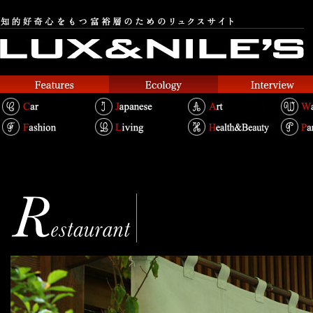
Rian
利庵
Text.Shouei Chin Bertold
Photo.Miki Ishizu