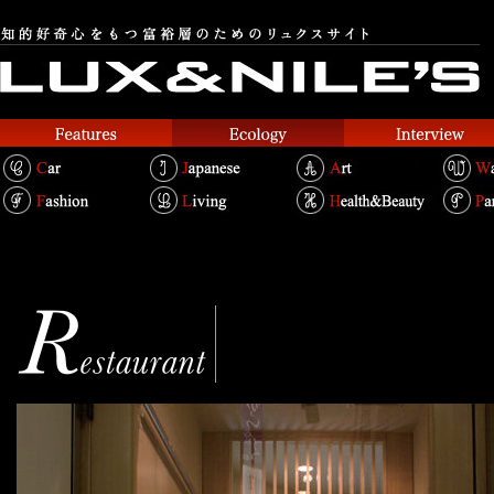
Karaku
からく
Text.Shouei Chin Bertold / Photo.Yuu Nakani