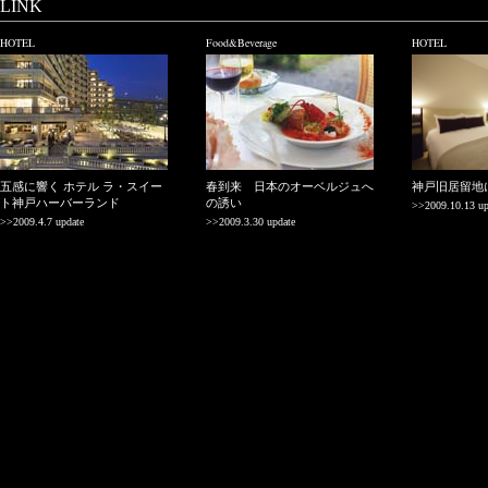
LINK
HOTEL
Food&Beverage
HOTEL
五感に響く ホテル ラ・スイー
春到来 日本のオーベルジュへ
神戸旧居留地
ト神戸ハーバーランド
の誘い
>>2009.10.13 up
>>2009.4.7 update
>>2009.3.30 update