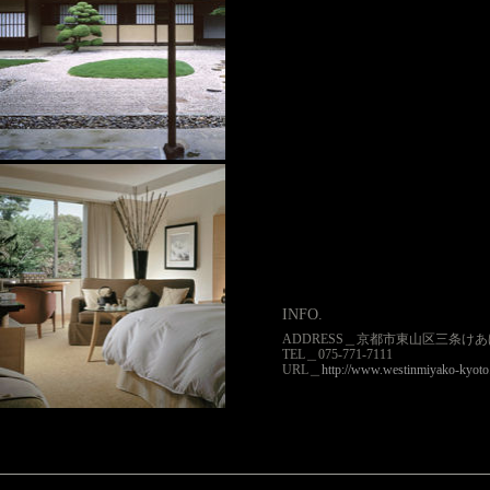
包まれ、京 都を一望にする高台の
は、古都の風情を 満喫するには最
安神宮、南禅寺など名 所旧跡も点
都合がよい。モダンなイン テリア
で安らぎと癒しを演出し、心穏 や
待させる。洋室では雲の上の寝心地
「ヘブンリーベッド」を、和洋折衷
寄屋風別館「佳水園」、露地庭の
は、 身も心もほどける和の寝心地
ブンリー ふとん」が用意される。
疲れた身体を横 たえれば、まどろ
が訪れ、そして目覚め は何とも爽
INFO.
ADDRESS＿京都市東山区三条けあ
TEL＿075-771-7111
URL＿
http://www.westinmiyako-kyot