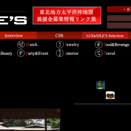
ホテル京都
RYOKAN...
HOTEL...
RESTAURANT...
古都を一望する高台のホテル
京都に訪れたら、一度は宿泊し
ーク ラスのホテル。東山のしっと