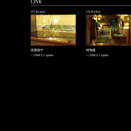
LINK
LD_Ryokan
LD_Ryokan
祇園畑中
晴鴨楼
>>2008.9.1 update
>>2008.9.1 update