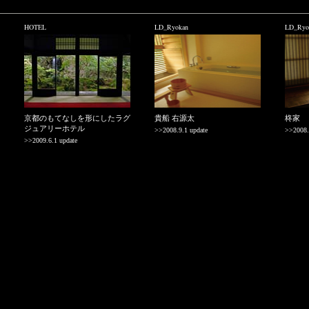
HOTEL
LD_Ryokan
LD_Ryo
京都のもてなしを形にしたラグ
貴船 右源太
柊家
ジュアリーホテル
>>2008.9.1 update
>>2008.
>>2009.6.1 update