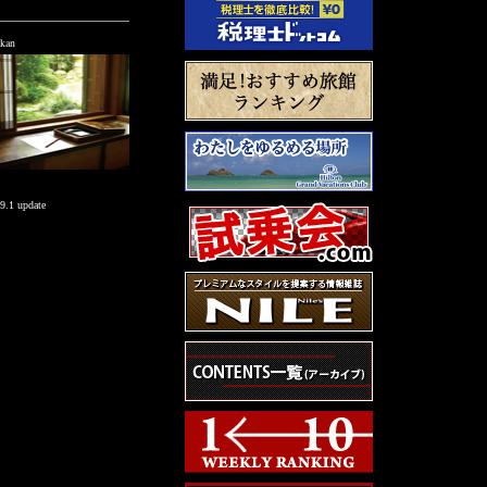
kan
9.1 update