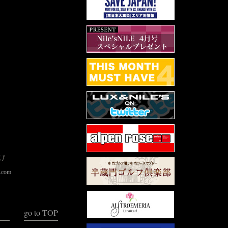
ロケーション
適。周辺には平
在し、観光にも
は柔らかな色調
かなステイを期
 と称される
の部屋や、 数
ある「可楽庵」で
を追求した「ヘ
寺社の拝観後、
み、快適な眠り
快だ。
げ
o.com
go to TOP