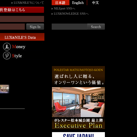
LUX&NILE’Sについて
NILEport SNSへ
LUXKNOWLEDGE SNSへ
たいラグジュアリ
りとした空気に