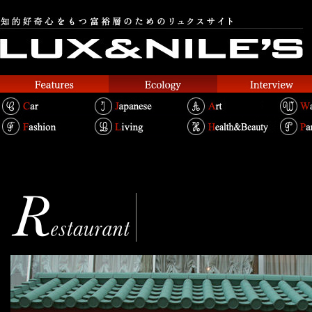
Shinhoku Kainen
新北海園
Text.Shouei Chin Bertold / Photo.Miki Ishizu