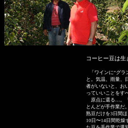
コーヒー豆は生
「ワインに“グラ
と。気温、雨量、
者がいないと、お
っていいことをす
原点に還る…。『
とんどが手作業だ
熟豆だけを3日間
10日〜14日間乾
た豆を手作業で選