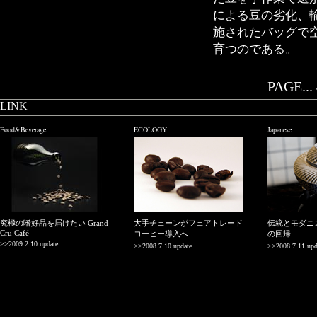
による豆の劣化、
施されたバッグで
育つのである。
PAGE...
LINK
Food&Beverage
ECOLOGY
Japanese
究極の嗜好品を届けたい Grand
大手チェーンがフェアトレード
伝統とモダニ
Cru Café
コーヒー導入へ
の回帰
>>2009.2.10 update
>>2008.7.10 update
>>2008.7.11 upd