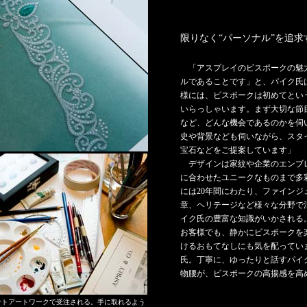
限りなく“パーソナル”を追求
「アスプレイのビスポークの魅
ルであることです」と、パイク氏
様には、ビスポークは初めてとい
いらっしゃいます。まず大切な節
など、どんな機会であるのかを伺
史や背景なども伺いながら、スタ
宝石などをご提案しています」
デザインは家紋や企業のエンブ
に合わせたユニークなものまで多
には20年間にわたり、ファインジ
章、ヘリテージなど様々な分野で
イク氏の豊富な知識がいかされる
お客様でも、静かにビスポークを
けるおもてなしにも気を配ってい
氏。丁寧に、ゆったりと話すパイ
物腰が、ビスポークの高揚感を高
ントアートワークで受注される。手に取れるよう