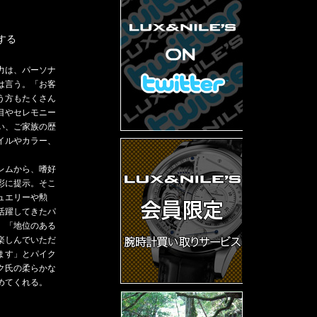
する
力は、パーソナ
は言う。「お客
う方もたくさん
目やセレモニー
い、ご家族の歴
イルやカラー、
レムから、嗜好
彩に提示。そこ
ュエリーや勲
活躍してきたパ
。「地位のある
楽しんでいただ
ます」とパイク
ク氏の柔らかな
めてくれる。