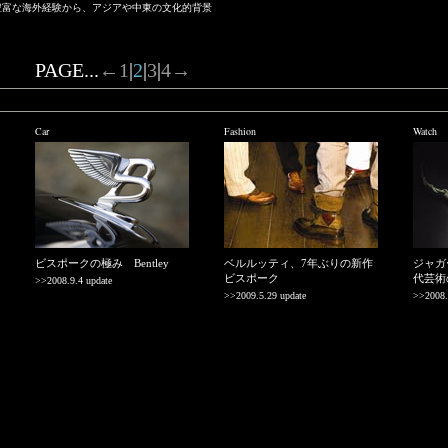
豊富な海外経験から、アジアや中東の文化的背景
PAGE...
←
1
|
2
|
3
|
4
→
Car
Fashion
Watch
ビスポークの極み Bentley
ベルルッティ、7年ぶりの新作
ジャガ
ビスポーク
代芸術
>>2008.9.4 update
>>2009.5.29 update
>>2008.