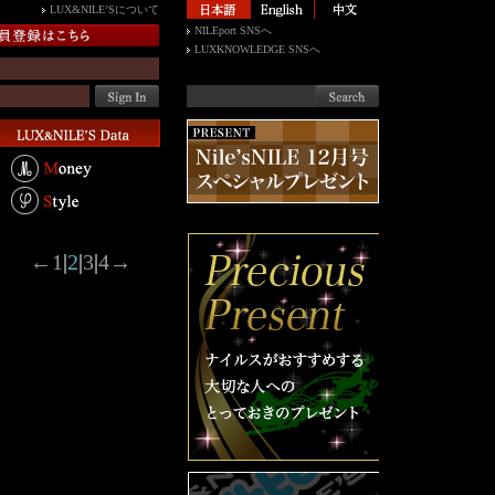
LUX&NILE’Sについて
NILEport SNSへ
LUXKNOWLEDGE SNSへ
←
1
|
2
|
3
|
4
→