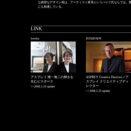
な緻密なデザイン画は、アーティスト家系というパイク氏ならでは。
にも精通している。
LINK
Jewelry
INTERVIEW
アスプレイ 唯一無二の輝きを
ASPREY Creative Director／ア
生むビスポーク
スプレイ クリエイティブディ
レクター
>>2009.2.10 update
>>2008.5.25 update