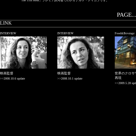
「The 11th Hour」プレミア試写会でのレオナルド・ディカプリオ。
PAGE..
LINK
INTERVIEW
INTERVIEW
Food&Beverage
映画監督
映画監督
世界のクロサ
再現
>>2008.10.6 update
>>2008.10.1 update
>>2009.5.28 upd