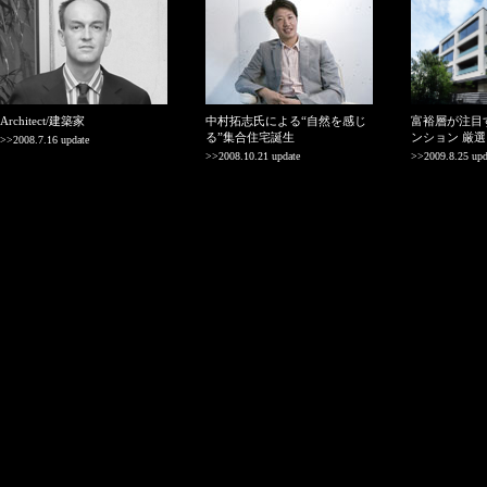
Architect/建築家
中村拓志氏による“自然を感じ
富裕層が注目
る”集合住宅誕生
ンション 厳
>>2008.7.16 update
>>2008.10.21 update
>>2009.8.25 upd