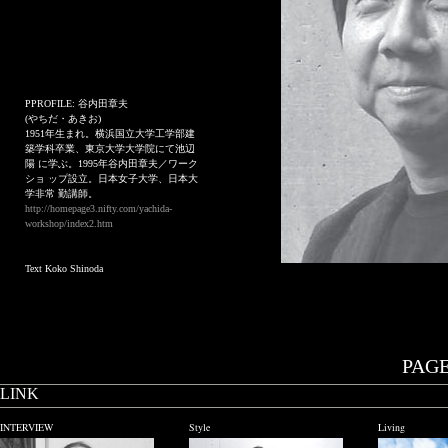
PPROFILE: 谷内田章夫
(やちだ・あきお)
1951年生まれ。横浜国立大学工学部建
築学科卒業、東京大学大学院にて池辺
陽 に学ぶ。1995年谷内田章夫／ワーク
ショ ップ設立。日本女子大学、日本大
学非常 勤講師。
http://homepage3.nifty.com/yachida-
workshop/index2.htm
Text Koko Shinoda
PAGE.
LINK
INTERVIEW
Style
Living