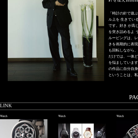
「時計の針で遊ぶ
ル上を 生きてい
です。好き が高
を突き詰めるよ 
ルーピングは、レ
きを画期的に表現
も回転しながら、
だけでは、一体ど
を悩ましています
の作品に自分自身
ということは、私
PAG
LINK
Watch
Watch
Watch