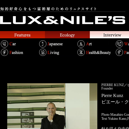
PIERRE KUN
Founder
Pierre Kunz
ピエール・ク
Photo Masahiro Go
Text Yukino Kano,F
針を従え自由