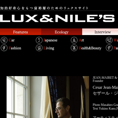
JEAN-MAIRE
Founder
Cesar Jean-Mai
セザール・ジ
Photo Masahiro Go
Text Yukino Kano,F
アーティステ