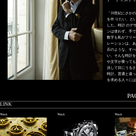
「16世紀にさか
を作 りたい、と
した。時計 のデ
ンは使わず、手で
数字も私がフリー
レーションは、あ
石のような、すべ
い、そんな時計を
や文字が乗っても
決して目にうるさ
時計。普通と違っ
を求める人々には
PAG
LINK
Watch
Watch
Watch