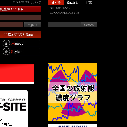
LUX&NILE’Sについて
NILEport SNSへ
LUXKNOWLEDGE SNSへ