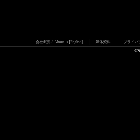
会社概要
/
About us [English]
媒体資料
プライバ
©2