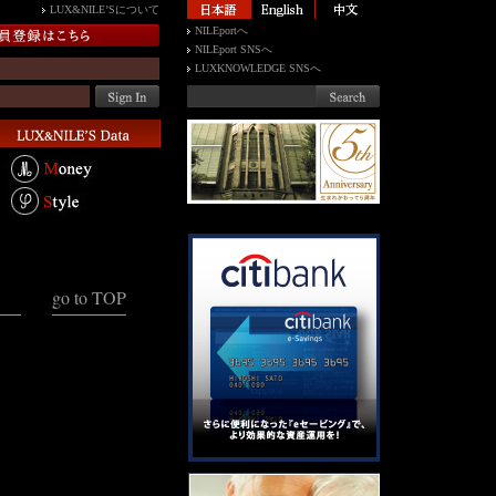
LUX&NILE’Sについて
NILEportへ
NILEport SNSへ
LUXKNOWLEDGE SNSへ
go to TOP