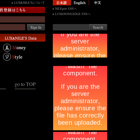
LUX&NILE’Sについて
NILEport SNSへ
LUXKNOWLEDGE SNSへ
go to TOP