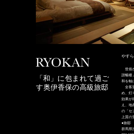
やすら
世俗
諧暢楼
「和」に包まれて過ご
和を軸
す奥伊香保の高級旅邸
全客室
め、灯
効果が
え、地
の「セ
上質の
●旅邸
群馬県