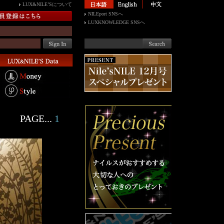
LUX&NILE’Sについて
NILEport SNSへ
LUXKNOWLEDGE SNSへ
PAGE...
1