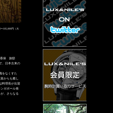
105,000円（大
奥伊香保 旅邸
で、日本古来の
識をなくすた
視覚からも癒し
は料理長が出迎
シンガポール発
トが、さらなる