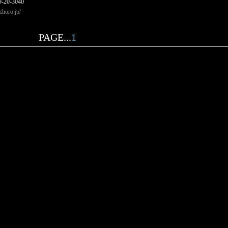
-20-3040
ichoro.jp/
PAGE...
1