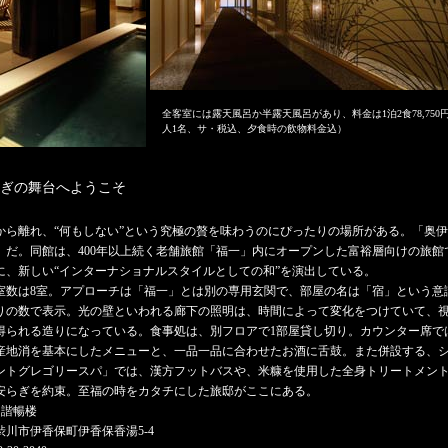
全客室には露天風呂か半露天風呂があり、料金は1泊2食78,750円〜
人1名、サ・税込、夕食時の飲物料金込）
ぎの舞台へようこそ
から離れ、“何もしない”という究極の贅を味わうのにぴったりの場所がある。「
」だ。同館は、400年以上続く老舗旅館「福一」内にオープンした富裕層向けの旅館
に、新しい“インターナショナルスタイルとしての和”を演出している。
数は8室。アプローチは「福一」とは別の専用玄関で、部屋の名は「宿」という意
りの数で表示。光の壁といわれる廊下の照明は、時間によって変化をつけていて、
得られる造りになっている。食事処は、別フロアで1部屋貸し切り。カウンター席で
産地消を基本にしたメニューと、一品一品に合わせたお酒に舌鼓。また併設する、
ントグレゴリースパ」では、漢方フットバスや、米糠を使用した全身トリートメン
安らぎを約束。至福の時をカタチにした旅邸がここにある。
 諧暢楼
渋川市伊香保町伊香保香湯5-4