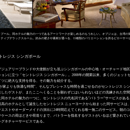
プール。同ホテルの魅力の一つであるアートワークが楽しめるのもうれしい。オブジェは、台湾の気
ティブデラックスルーム。好みの硬さや素材が選べる、15種類のバリエーションを誇るピローサー
トレジス シンガポール
グジュアリーブランドや大使館が立ち並ぶシンガポールの中心地・オーチャード地区
ションに立つ「セントレジス シンガポール」。2008年の開業以来、多くのジェット
イツに絶大な支持を得る、その魅力を紹介する。
が家よりも快適な時間"、そんなプレシャスな時間を過ごせるのがセントレジス シ
在したゲストが、またここへくることを願わずにはいられないほどの洗練された空間
た同ホテルの魅力の一つに、セントレジスの代名詞である"バトラー"サービスがある。
最高のホテルとして誕生したセントレジス ニューヨークから始まった同サービスは
クエストやオーダーメイドの演出に24時間応えてくれる唯一無二のサービス。朝の
ツケースの荷ほどきや荷造りまで、バトラーを指名するゲストがいるほど愛されてい
シグネチャーサービスである。