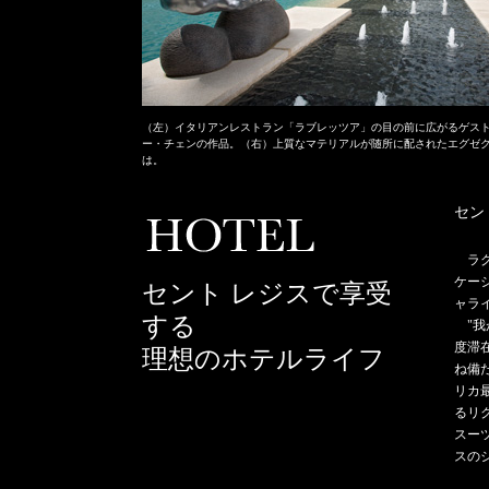
（左）イタリアンレストラン「ラブレッツア」の目の前に広がるゲスト
ー・チェンの作品。（右）上質なマテリアルが随所に配されたエグゼク
は。
セン
ラ
ケー
セント レジスで享受
ャラ
する
"我
度滞
理想のホテルライフ
ね備
リカ
るリ
スー
スの