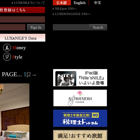
LUX&NILE’Sについて
NILEport SNSへ
LUXKNOWLEDGE SNSへ
PAGE...
1
|
2
→