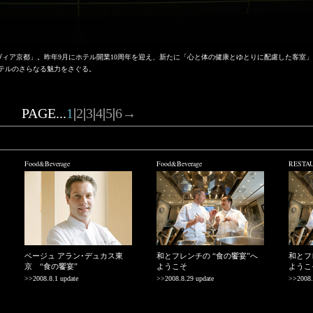
ヴィア京都」。昨年9月にホテル開業10周年を迎え、新たに「心と体の健康とゆとりに配慮した客室
ホテルのさらなる魅力をさぐる。
PAGE...
1
|
2
|
3
|
4
|
5
|
6
→
Food&Beverage
Food&Beverage
RESTA
ベージュ アラン･デュカス東
和とフレンチの “食の饗宴”へ
和とフ
京 “食の饗宴”
ようこそ
ようこ
>>2008.8.1 update
>>2008.8.29 update
>>2008.