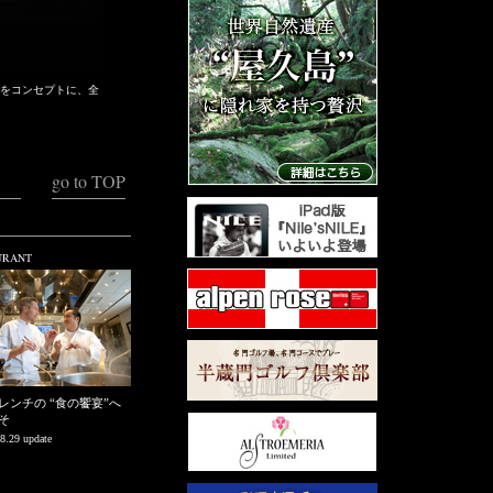
」をコンセプトに、全
go to TOP
URANT
レンチの “食の饗宴”へ
そ
8.29 update