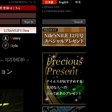
LUX&NILE’Sについて
NILEport SNSへ
LUXKNOWLEDGE SNSへ
..
1
|
2
|
3
|
4
|
5
|
6
→
ション