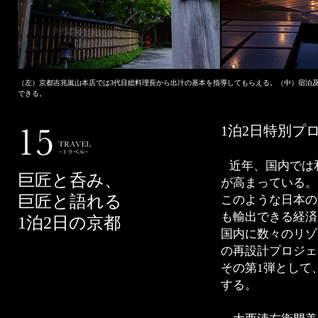
（左）京都吉兆嵐山本店では3代目総料理長から出汁の基本を指導してもらえる。（中）宿泊
できる。
1泊2日特別プ
近年、国内では
巨匠と呑み、
が高まっている。
巨匠と語れる
このような日本の
も輸出できる経済
1泊2日の京都
国内に数々のリゾ
の再設計プロジェ
その第1弾として
する。