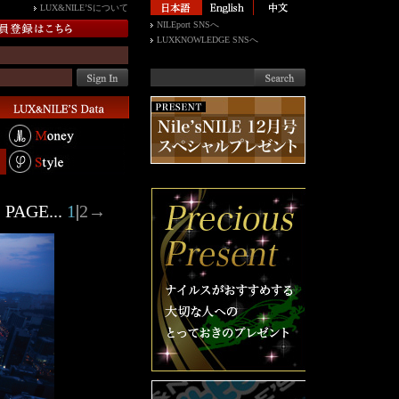
LUX&NILE’Sについて
NILEport SNSへ
LUXKNOWLEDGE SNSへ
PAGE...
1
|
2
→