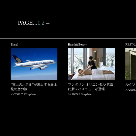
PAGE...
1
|
2
→
Travel
Health&Beauty
RESTA
“雲上のホテル”が演出する最上
マンダリン オリエンタル 東京
ルクソ
級の空の旅
に新スパメニューが登場
>>2008.
>>2008.7.22 update
>>2009.6.3 update