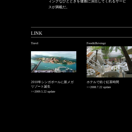
ィングなひとときを優雅に演出してくれるサービ
スが満載だ。
LINK
Travel
Food&Beverage
2010年シンガポールに新メガ
ホテルで紡ぐ紅茶時間
リゾート誕生
>>2008.7.22 update
>>2009.5.22 update