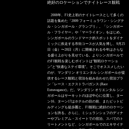
絶好のロケーションでナイトレース観戦
2008年、F1史上初のナイトレースとして多くの
話題を集めた「2009 フォーミュラワン・シングテ
ル・シンガポール・グランプリ」。「シンガポー
ル・フライヤー」や「マーライオン」をはじめ、
シンガポールのランドマーク的スポットをダイナ
ミックに疾走する市街コースが人気を博し、9月25
日（金）〜28日（月）に開催される今年はさらな
る盛り上がりを見せている。よりシンガポールで
のF1観戦を楽しむポイントは“観戦ロケーショ
ン"と“快適なステイ環境"。そこでオススメしたい
のが、マンダリン オリエンタル シンガポールが提
供するレース観戦と宿泊を組み合わせた宿泊プラ
ン「レース・エクストラバガンス (Race
Extravagance)」だ。マンダリン オリエンタル シン
ガポールはサーキットのほぼ中心に位置し、ター
ン16、ターン17はホテルの目の前、またピットビ
ルディングも徒歩圏と、F1観戦に絶好のロケーシ
ョンを誇る。さらに、ミシュランシェフのディナ
ーやプレミアム・スイートでの宿泊、スパでのト
リートメントなど、シンガポールでのエキサイテ