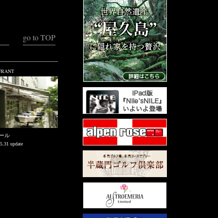
go to TOP
URANT
ール
5.31 update