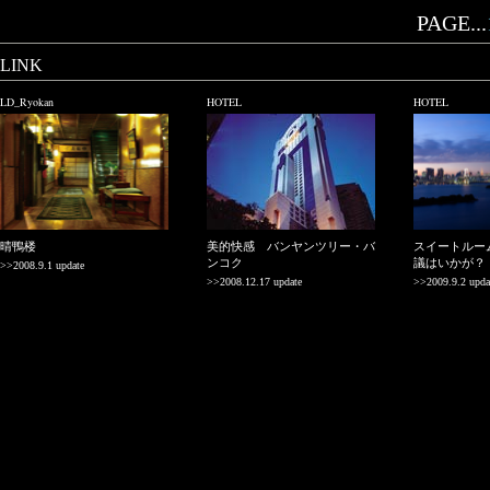
PAGE...
LINK
LD_Ryokan
HOTEL
HOTEL
晴鴨楼
美的快感 バンヤンツリー・バ
スイートルー
ンコク
議はいかが？
>>2008.9.1 update
>>2008.12.17 update
>>2009.9.2 upda