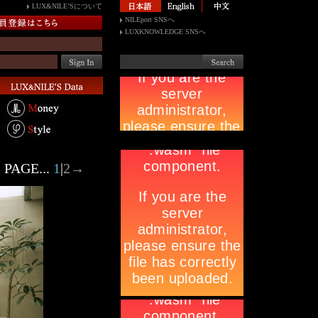
LUX&NILE’Sについて
NILEport SNSへ
LUXKNOWLEDGE SNSへ
PAGE...
1
|
2
→