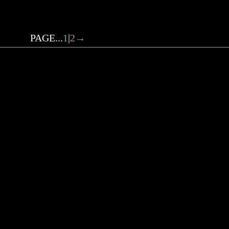
PAGE...
1
|
2
→