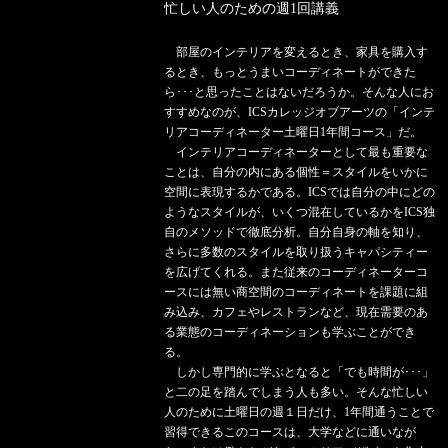
忙しい人のための週1回講義
部屋のインテリアを変えるとき、家具を購入す
るとき、もっとうまいコーディネートができた
ら･･･と思ったことはないだろうか。そんな人にお
すすめなのが、ICSカレッジオブアーツの「インテ
リアコーディネーター土曜日1年間コース」だ。
インテリアコーディネーターとして最も重要な
ことは、自分の内にある個性＝スタイルをいかに
空間に表現するかである。ICSでは自分の中にどの
ようなスタイルが、いくつ混在しているかをICS独
自のメソッドで徹底分析。自分自身の軸を知り、
さらに多数のスタイルを取り扱うキャパシティー
を広げてくれる。また従来のコーディネーターコ
ースには無い商空間のコーディネートを課題に組
み込み、カフェやレストランなど、現在需要のあ
る業態のコーディネーションも学ぶことができ
る。
しかし専門的に学ぶとなると「でも時間が･･･」
と二の足を踏んでしまう人も多い。そんな忙しい
人のために土曜日の週１日だけ、1年間通うことで
習得できるこのコースは、大学などに通いなが