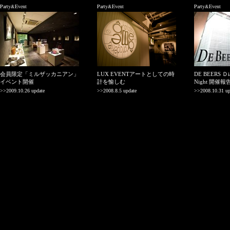
Party&Event
Party&Event
Party&Event
会員限定「ミルザッカニアン」
LUX EVENTアートとしての時
DE BEERS Ｄia
イベント開催
計を愉しむ
Night 開催報
>>2009.10.26 update
>>2008.8.5 update
>>2008.10.31 up