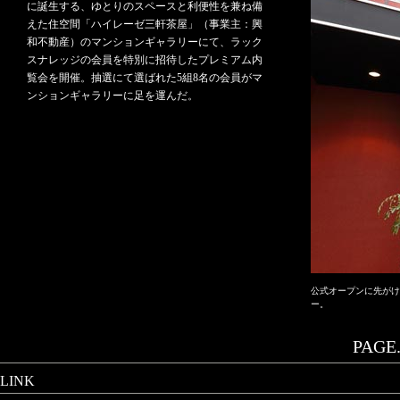
に誕生する、ゆとりのスペースと利便性を兼ね備
えた住空間「ハイレーゼ三軒茶屋」（事業主：興
和不動産）のマンションギャラリーにて、ラック
スナレッジの会員を特別に招待したプレミアム内
覧会を開催。抽選にて選ばれた5組8名の会員がマ
ンションギャラリーに足を運んだ。
公式オープンに先がけ
ー。
PAGE.
LINK