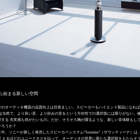
ら始まる新しい空間
年のオーディオ機器の品質向上は目覚ましい。スピーカーもハイエンド製品になれば
 は当然で、より良い音、より好みの音をという方向性での選択肢には限りがない。
求する 充実感も得がたいもの。だが、そろそろ胸が躍るような、新しい音体験もし
かろうか？
な中、ソニーが新しく発売したスピーカーシステム“Sountina”（サウンティーナ）
変 えるほどのユニークネスを以って、オーディオの世界に新たな選択肢をもたらそ