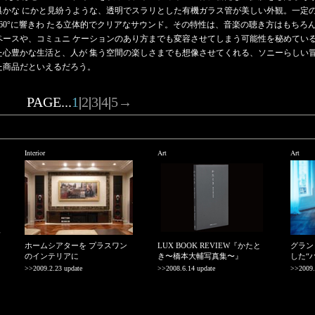
具かな にかと見紛うような、透明でスラリとした有機ガラス管が美しい外観。一定
360°に響きわ たる立体的でクリアなサウンド。その特性は、音楽の聴き方はもちろ
ペースや、コミュニ ケーションのあり方までも変容させてしまう可能性を秘めてい
た心豊かな生活と、人が 集う空間の楽しさまでも想像させてくれる、ソニーらしい
た商品だといえるだろう。
PAGE...
1
|
2
|
3
|
4
|
5
→
Interior
Art
Art
ホームシアターを プラスワン
LUX BOOK REVIEW『かたと
グラン
のインテリアに
き〜橋本大輔写真集〜』
した“
>>2009.2.23 update
>>2008.6.14 update
>>2009.