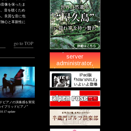
の音像を保ったま
ん、音を聴くため
る。良質な音に包
冒険心と革新性に
go to TOP
ドピアノの演奏感を実現
ハイブリッドピアノ”
10.17 update