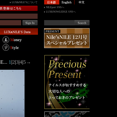
LUX&NILE’Sについて
NILEport SNSへ
LUXKNOWLEDGE SNSへ
E...
1
|
2
|
3
|
4
|
5
→