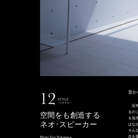
音か
近
るの
空間をも創造する
を追
ネオ･スピーカー
はな
そん
念を
Photo Yuu Nakaniwa