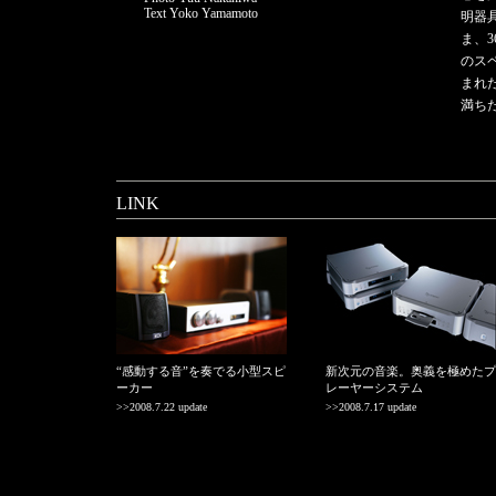
Text Yoko Yamamoto
明器
ま、
のス
まれ
満ち
LINK
“感動する音”を奏でる小型スピ
新次元の音楽。奥義を極めたプ
ーカー
レーヤーシステム
>>2008.7.22 update
>>2008.7.17 update