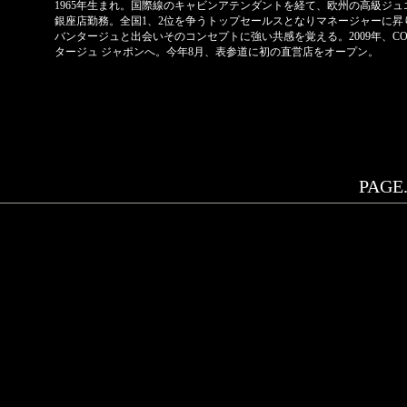
1965年生まれ。国際線のキャビンアテンダントを経て、欧州の高級ジ
銀座店勤務。全国1、2位を争うトップセールスとなりマネージャーに昇
バンタージュと出会いそのコンセプトに強い共感を覚える。2009年、C
タージュ ジャポンへ。今年8月、表参道に初の直営店をオープン。
PAGE.