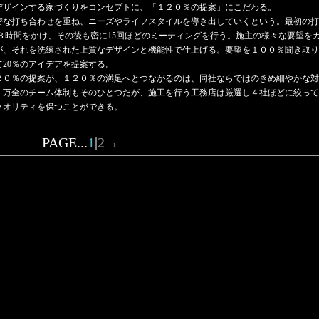
デザインする家づくりをコンセプトに、「１２０％の提案」にこだわる。
な打ち合わせを重ね、ニーズやライフスタイルを導き出していくという。最初の打
.３時間をかけ、その後も密に15回ほどのミーティングを行う。施主の様々な要望を
が、それを洗練された上質なデザインと機能性で仕上げる。要望を１００％聞き取り
て20％のアイデアを提案する。
０％の提案が、１２０％の満足へとつながるのは、同社ならではのきめ細やかな対
。万全のチーム体制もそのひとつだが、施工を行う工務店は厳選し４社ほどに絞って
クオリティを保つことができる。
PAGE...
1
|
2
→