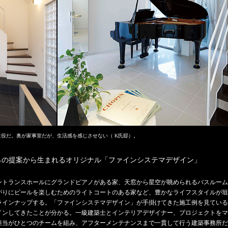
役だ。奥が家事室だが、生活感を感じさせない（ K氏邸）。
0％の提案から生まれるオリジナル「ファインシステマデザイン」
ントランスホールにグランドピアノがある家、天窓から星空が眺められるバスルーム
がりにビールを楽しむためのライトコートのある家など、豊かなライフスタイルが垣
ラインナップする。「ファインシステマデザイン」が手掛けてきた施工例を見ている
インしてきたことが分かる。一級建築士とインテリアデザイナー、プロジェクトをマ
担当がひとつのチームを組み、アフターメンテナンスまで一貫して行う建築事務所だ