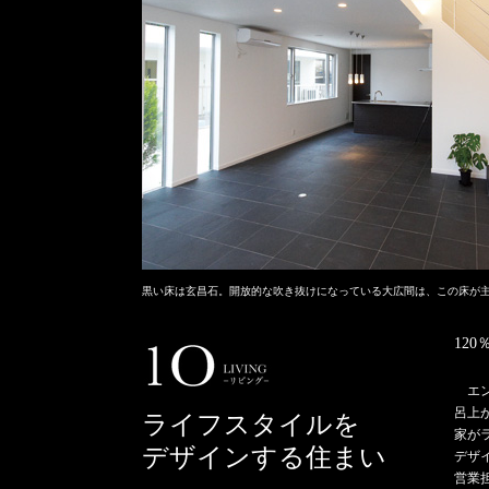
黒い床は玄昌石。開放的な吹き抜けになっている大広間は、この床が主
12
エ
呂上
ライフスタイルを
家が
デザインする住まい
デザ
営業