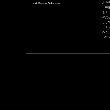
ルを
Text Mayumi Sakamoto
綿密
低２
のだ
とし
１２
ろう
した