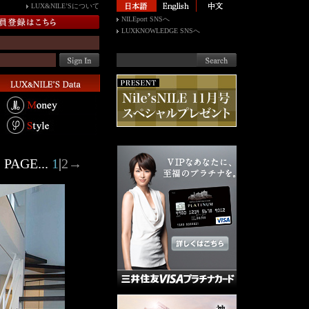
LUX&NILE’Sについて
NILEport SNSへ
LUXKNOWLEDGE SNSへ
PAGE...
1
|
2
→