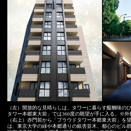
（左）開放的な見晴らしは、タワーに暮らす醍醐味の
タワー本郷東大前」では360度の眺望が手に入る。※外
（右上）赤門前から「プラウドタワー本郷東大前」を
は、東京大学の緑や本郷通りの銀杏並木、都心のビル