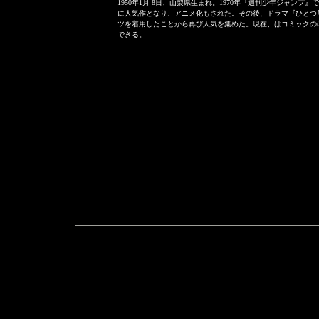
1950年1月 8日、山梨県生まれ。1970年『週刊少年ジャン
に人気作となり、アニメ化もされた。その後、ドラマ『ひとつ
ツを着用したことから再び人気を集めた。現在、はコミックのほ
できる。