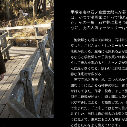
手塚治虫や石ノ森章太郎らが暮
は、かつて漫画家にとって憧れ
た。その一角、石神井に惹きつ
うに、あの人気キャラクターは
池袋駅から電車で約10分。石神井
立つと、こぢんまりとしたロータリ
店街が見える。左右に活気ある店が
もなると学校帰りの子供や買い物客
うして歩みを進めると、ふっと店が
んに緑が多くなる。賑わいは背後に
静な住宅街が広がる。
三宝寺池と石神井池、二つの池か
囲むように広がる石神井の街は、古
が好んできた。作家、役者、そして
45年に連載が始まり、瞬く間に人気
沢やすみ氏による『ど根性ガエル』
で生まれた。「上京してはじめて住
井でした。当時は僕の田舎の山梨と
うに見えて、東京にもこんな場所が
と感じたのをよく憶えています」