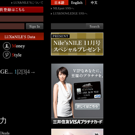
LUX&NILE’Sについて
NILEport SNSへ
LUXKNOWLEDGE SNSへ
GE...
1
|
2
|
3
|
4
→
力
 Okuda