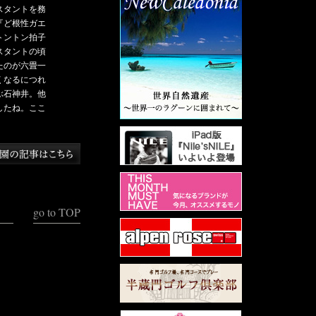
スタントを務
『ど根性ガエ
トントン拍子
スタントの頃
たのが六畳一
くなるにつれ
ぶ石神井。他
したね。ここ
go to TOP