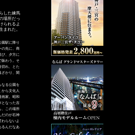
らした練馬
の場所だっ
けられるよ
生まれた。
公園駅に降り
ーの先に、商
並び、夕方に
で賑わう。そ
途切れ、とた
遠ざかり、閑
らなる公園を
くから文化人
漫画家。昭和
作となった吉
も、この場所
んだのが石神
変わらないよ
あるんだなあ