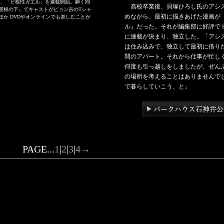
プ』で、「ど根性ガエル」を連載開始。瞬く間
高校卒業後、貝塚ひろし氏のアシ
屋根の下』でキャストがピョン吉のTシャ
めながら、最初に描きあげた漫画が
か DVDやオンラインでも楽しむことが
ル』だった。それが編集部に好評で
に連載が決まり、独立した。「アシ
は住み込みで、独立して最初に借り
間のアパート。それから仕事が忙し
何度も引っ越しをしましたが、ぜん
の場所を考えることはありませんで
で暮らしていこう、と」
PAGE...
1
|
2
|
3
|
4
→