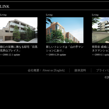
LINK
Living
Living
Living
都心の深層に雅なる邸宅「目黒
新しいトレンドは「山の手マン
世田谷 成城
花房山プレイス」
ションにあり」
タスマンショ
>>2008.12.1 update
>>2009.6.29 update
>>2009.6.1 upda
会社概要
/
About us [English]
媒体資料
プライバ
©2