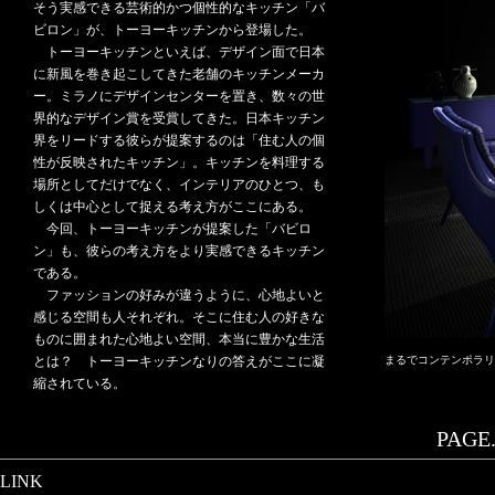
そう実感できる芸術的かつ個性的なキッチン「バ
ビロン」が、トーヨーキッチンから登場した。
トーヨーキッチンといえば、デザイン面で日本
に新風を巻き起こしてきた老舗のキッチンメーカ
ー。ミラノにデザインセンターを置き、数々の世
界的なデザイン賞を受賞してきた。日本キッチン
界をリードする彼らが提案するのは「住む人の個
性が反映されたキッチン」。キッチンを料理する
場所としてだけでなく、インテリアのひとつ、も
しくは中心として捉える考え方がここにある。
今回、トーヨーキッチンが提案した「バビロ
ン」も、彼らの考え方をより実感できるキッチン
である。
ファッションの好みが違うように、心地よいと
感じる空間も人それぞれ。そこに住む人の好きな
ものに囲まれた心地よい空間、本当に豊かな生活
とは？ トーヨーキッチンなりの答えがここに凝
まるでコンテンポラリ
縮されている。
PAGE.
LINK