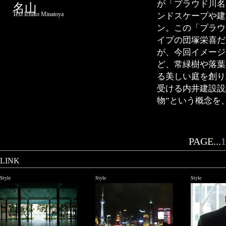
が「プラウド川名
名山
Text Ichiko Minatoya
ンドスケープや建
ン。この「プラウ
イプの団塚栄喜だ
が、今回イメージ
ど、常緑樹や落葉
る美しい庭を創り
受ける内井建設設
物”という概念を
PAGE...
1
LINK
Style
Style
Style