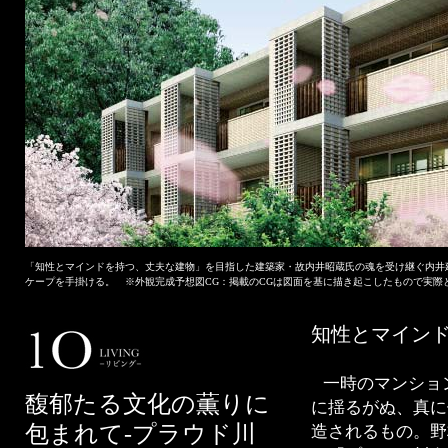
「知性とマインドを持つ、丈夫な建物」を目指した建築家・故内井昭蔵氏の魂を受け継ぐ内井
ケープを手掛ける。 ※外観完成予想図CG：掲載のCGは図面を基に描き起こしたもので実際
知性とマイン
一時のマンショ
馥郁たる文化の薫りに
に揺るがぬ、真に
包まれて-プラウド川
造されるもの。野