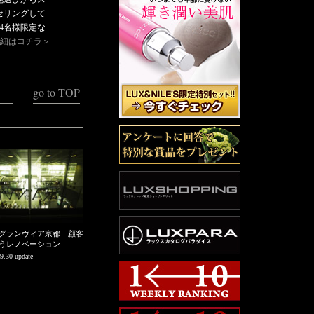
セリングして
4名様限定な
詳細はコチラ＞
go to TOP
グランヴィア京都 顧客
うレノベーション
9.30 update