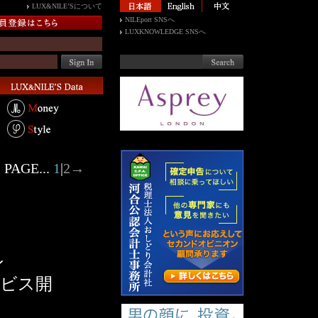
LUX&NILE’Sについて
NILEport SNSへ
LUXKNOWLEDGE SNSへ
PAGE...
1
|
2
→
ン
ビス開