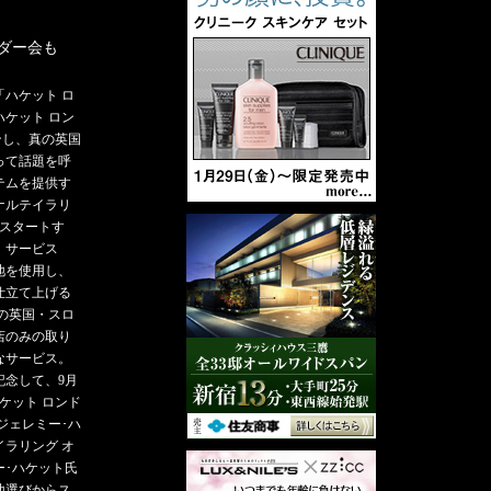
ダー会も
「ハケット ロ
ケット ロン
ンし、真の英国
って話題を呼
テムを提供す
ナルテイラリ
らスタートす
」サービス
地を使用し、
仕立て上げる
の英国・スロ
店のみの取り
なサービス。
記念して、9月
ハケット ロンド
ジェレミー･ハ
ラリング オ
ー･ハケット氏
地選びからス