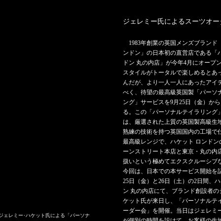
ジェレミー氏によるスーツオー
1983年創業の英国メンズブランド
ンドン」の日本初の直営店である「ハ
ドン 丸の内店」が今年4月にオープ
スタイルがトータルで楽しめるとあ
んだが、より一人一人にあったアイ
べく、待望の最高級英国製「パーソ
ング」サービスを9月25日（金）か
る。この「パーソナルテイラリング
は、厳選された上質の英国製高級生
熟練の技術を持つ英国国内の工場で
最高級レンジで、ハケット ロンドン
ーンストリート本店と東京・丸の内
扱いという極めてエクスクルーシブ
今回は、日本での本サービス開始を
25日（金）と26日（土）の2日間、
ン 丸の内店にて、ブランド創設者の
ケット氏が来日し、「パーソナルテイ
ーダー会」を開催。当日はジェレミ
のジェレミー･ハケット氏による「パーソナ
が個別の時間を設けて、お客様の生