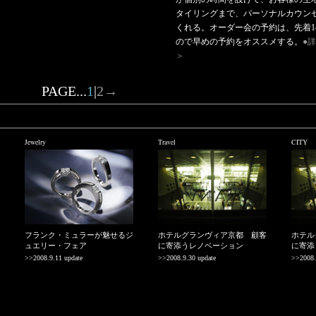
タイリングまで、パーソナルカウン
くれる。オーダー会の予約は、先着1
ので早めの予約をオススメする。
●
＞
PAGE...
1
|
2
→
Jewelry
Travel
CITY
フランク・ミュラーが魅せるジ
ホテルグランヴィア京都 顧客
ホテル
ュエリー・フェア
に寄添うレノベーション
に寄添
>>2008.9.11 update
>>2008.9.30 update
>>2008.