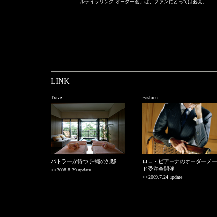
ルテイラリング オーダー会」は、ファンにとっては必見。
LINK
Travel
Fashion
バトラーが待つ 沖縄の別邸
ロロ・ピアーナのオーダーメー
ド受注会開催
>>2008.8.29 update
>>2009.7.24 update