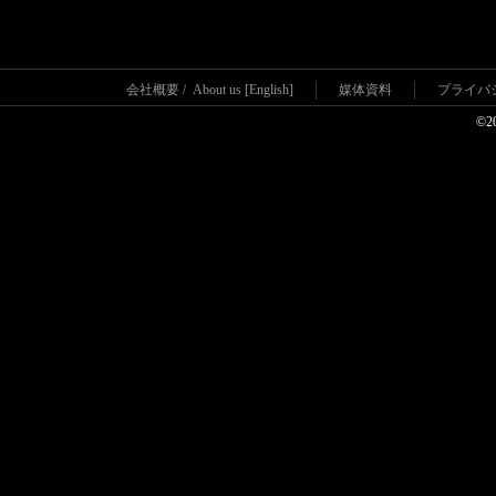
会社概要
/
About us [English]
媒体資料
プライバ
©2