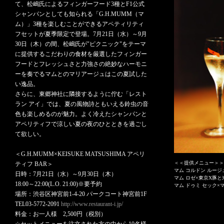
て、松嶋氏によるフィンガーフード3種とF1公式
シャンパンとしても知られる「G.H.MUMM（マ
ム）」3種を楽しむことができるアペティリティ
フセットが夏季限定で登場。7月21日（水）～9月
30日（木）の間、松嶋氏が"ピクニック"をテーマ
に提供するこだわりの食材を厳選したフィンガー
フードとフレッシュさと力強さの絶妙なハーモニ
ーを奏でるマムとのマリアージュはこの夏試した
い逸品。
さらに、東郷神社に隣接するように佇む「レスト
ラン アイ」では、夏の風物詩ともいえる鈴虫の音
色も楽しめるのが魅力。よく冷えたシャンパンと
アペリティフで涼しい夏の夜のひとときを過ごし
て欲しい。
＜G.H.MUMM×KEISUKE MATSUSHIMA アペリ
＜＜提供メニュー＞＞
ティフ BAR＞
マム コルドン ルージ
日時：7月21日（水）～9月30日（木）
マム ロゼ×東京X豚
18:00～22:00(L.O. 21:00)※要予約
マム ドゥミ セック×
場所：渋谷区神宮前1-4-20 パークコート神宮前1F
TEL03-5772-2091
http://www.restaurant-i.jp/
料金：お一人様 2,500円（税別）