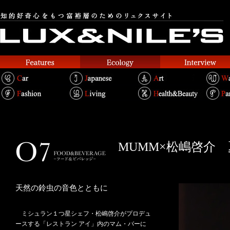
MUMM×松嶋啓介
天然の鈴虫の音色とともに
ミシュラン１つ星シェフ・松嶋啓介がプロデュ
ースする「レストラン アイ」内のマム・バーに