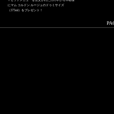
☆セットメニューを注文された方の中から10名様
にマム コルドン ルージュのドゥミサイズ
（375ml）をプレゼント！
PAG