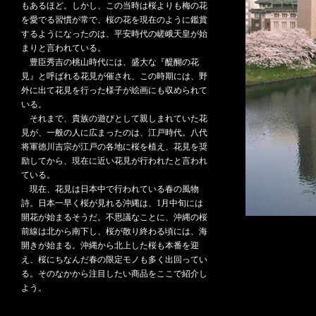
もあるほど。しかし、この当時は桜よりも梅の花
を愛でる習慣が常で、桜の花を現在のように鑑賞
するようになったのは、平安時代の嵯峨天皇が始
まりと言われている。
豊臣秀吉の桃山時代には、盛大な『醍醐の花
見』と呼ばれる花見が催され、この時期には、野
外に出て花見を行った様子が絵画にも収められて
いる。
それまで、貴族の遊びとして親しまれていた花
見が、一般の人に広まったのは、江戸時代。八代
将軍徳川吉宗が江戸の各地に桜を植え、花見を奨
励してから、現在に近い花見が行われたと言われ
ている。
現在、花見は日本中で行われている春の風物
詩。日本一早く桜が見れる沖縄は、1月中旬には
開花が始まるそうだ。不思議なことに、沖縄の桜
前線は北から南下し、桜が散り終わる頃には、海
開きが始まる。沖縄から北上した桜も本番を迎
え、桜にちなんだ春の限定モノも多く出回ってい
る。そのなかから注目したい商品をここで紹介し
よう。