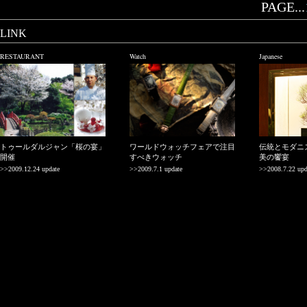
PAGE...
LINK
RESTAURANT
Watch
Japanese
トゥールダルジャン「桜の宴」
ワールドウォッチフェアで注目
伝統とモダニ
開催
すべきウォッチ
美の饗宴
>>2009.12.24 update
>>2009.7.1 update
>>2008.7.22 upd