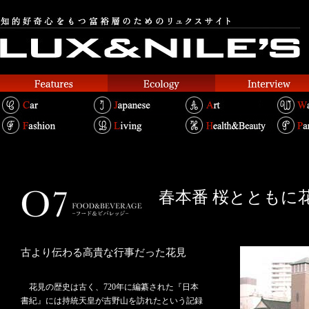
春本番 桜とともに花
古より伝わる高貴な行事だった花見
花見の歴史は古く、720年に編纂された『日本
書紀』には持統天皇が吉野山を訪れたという記録