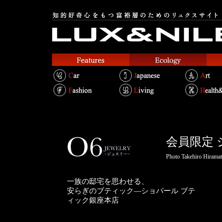
会員限定 
Photo Takehiro Hiram
一族の邸宅を思わせる、
安らぎのブティック―ショパール ブテ
ィック銀座本店