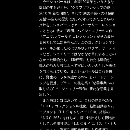
今年ショパールは、創業150周年という大きな
節目の年を迎えた。"クラフツマンシップの継
承"と"斬新な個性"、そして"慈善事業への積極的
支援"―自らの歴史において守ってきたこれらの
指針を、ショパールはアニバーサリーコレクショ
ンとともに改めて表明。ハイジュエリーの大作
「アニマル ワールド コレクション」がその最た
る例として話題を呼んだ。このコレクションでシ
ョパールが象ったのはサルやシロクマ、サーディ
ンなど、ジュエリーではなかなか目にすることの
なかった動物たち。150種類にもわたる動物が、
職人の巧みな技によって実にいきいきとした表情
を与えられている。またショパールはこれを機
に、野生のトラを保護するWWFとパートナーシ
ップを提携。ブランドの核を築く"慈善事業への
取り組み"で、ジュエリー製作に新たな意義を見
出した。
また時計分野においては、自社の歴史を語る
「L.U.C」コレクションを強化。新型自動巻きム
ーブメント「L.U.C キャリバー 1.010」搭載の
「L.U.C 1937」をはじめ、懐中時計そして腕時計
としても使用可能な「L.U.C ルイ-ユリス ザ・トリ
ビュート」、豊富な機能を搭載した複雑時計