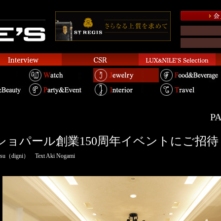
PA
ショパール創業150周年イベントにご招待
atsu（digni） Text Aki Nogami