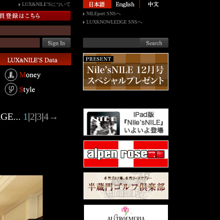
LUX&NILE’Sについて
NILEport SNSへ
LUXKNOWLEDGE SNSへ
GE...
1
|
2
|
3
|
4
→