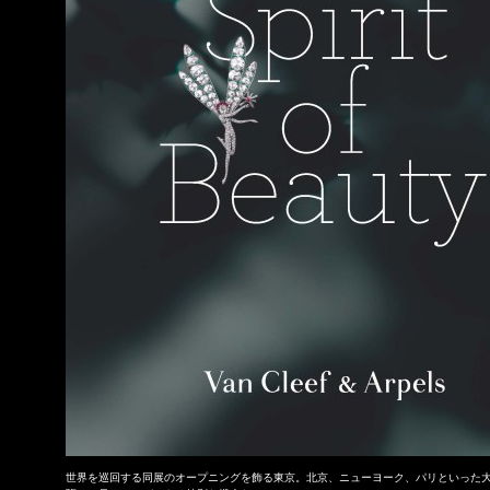
世界を巡回する同展のオープニングを飾る東京。北京、ニューヨーク、パリといった