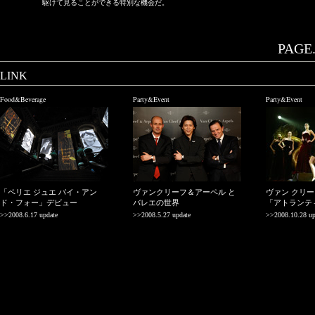
駆けて見ることができる特別な機会だ。
PAGE.
LINK
Food&Beverage
Party&Event
Party&Event
「ペリエ ジュエ バイ・アン
ヴァンクリーフ＆アーペル と
ヴァン クリ
ド・フォー」デビュー
バレエの世界
「アトランテ
>>2008.6.17 update
>>2008.5.27 update
>>2008.10.28 up