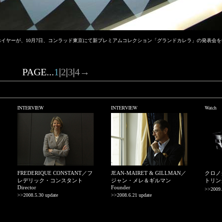
イヤーが、10月7日、コンラッド東京にて新プレミアムコレクション「グランドカレラ」の発表会を
PAGE...
1
|
2
|
3
|
4
→
INTERVIEW
INTERVIEW
Watch
FREDERIQUE CONSTANT／フ
JEAN-MAIRET & GILLMAN／
クロノ
レデリック・コンスタント
ジャン・メレ＆ギルマン
トリン
Director
Founder
>>2009.
>>2008.5.30 update
>>2008.6.21 update