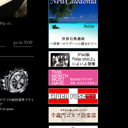
行なった。
go to TOP
グラフの絶対基準ブライ
グ
9.29 update