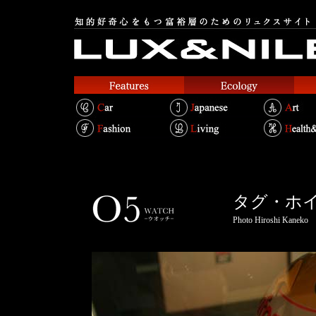
タグ・ホ
Photo Hiroshi Kaneko