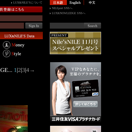
LUX&NILE’Sについて
NILEport SNSへ
LUXKNOWLEDGE SNSへ
GE...
1
|
2
|
3
|
4
→