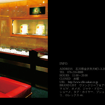
住へのこだわりが感じられる。この地
業したエルサカエは北陸最大の9店
人々のお眼鏡に叶ってきた。その同
に次ぐ石高を誇った加賀藩の城下町
店目を構えた。今まで金沢では入手
ランドを求めに東京へ赴いていた顧
近に楽しみが増えたばかりか、メン
にも通いやすくなったのは朗報だ。
とに豊富な情報を持つスタッフが、
迎えてくれる。
INFO.
ADDRESS 石川県金沢市片町1-3-2
TEL 076-216-8888
HOURS 11:00～20:00
CLOSED 水曜
URL
http://www.elle-sakae.co.jp
BRAND LIST ヴァンクリーフ＆
マ ピゲ、オメガ、ジャケ・ドロー
ショーメ、タグ・ホイヤー、ブシュ
リ、ロレックス etc.