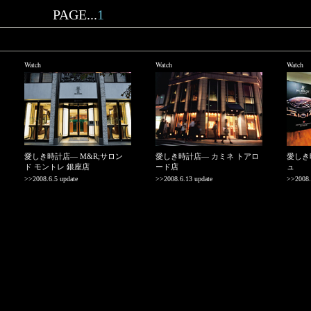
PAGE...
1
Watch
Watch
Watch
愛しき時計店― M&R;サロン
愛しき時計店― カミネ トアロ
愛しき
ド モントレ 銀座店
ード店
ュ
>>2008.6.5 update
>>2008.6.13 update
>>2008.