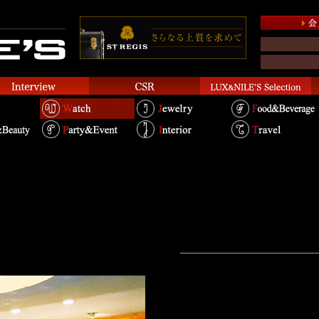
店―エルサカエ金澤本
富山は「越中の一つ残し」という
国内で貯蓄率の高い土地柄。それだ