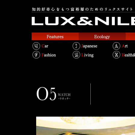
愛しき時計
店
Text Fumitoshi Shimura