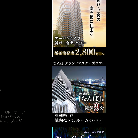
で1964年に創
舗を展開し、
店が、江戸幕府
である金沢に10
できなかったブ
客にとって、身
テナンスの相談
またブランドご
もてなしの心で
0
アーペル、オーデ
、ショパール、
ロン、ブルガ