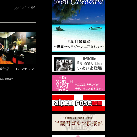
go to TOP
時計店― コンシェルジ
6.5 update