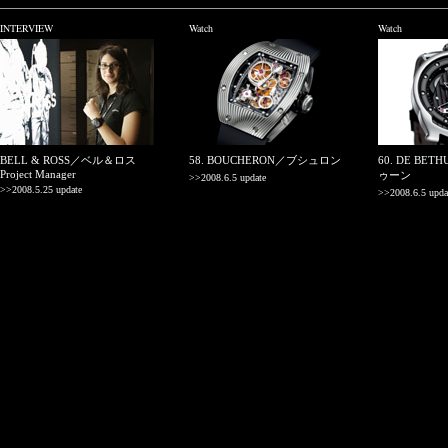
INTERVIEW
Watch
Watch
BELL & ROSS／ベル＆ロス
58. BOUCHERON／ブシュロン
60. DE BE
Project Manager
ゥーン
>>2008.6.5 update
>>2008.5.25 update
>>2008.6.5 upda