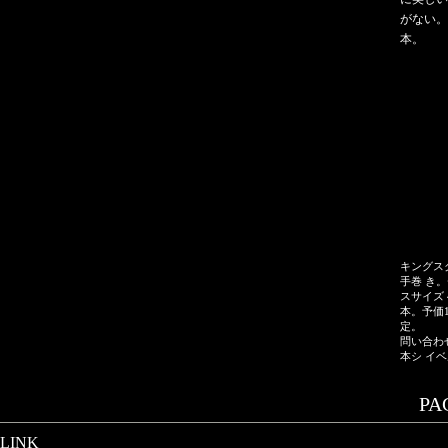
がない。
本。
キングス
手巻 き
スサイズ 
本。予価1
定。
問い合わ
本シ イベル
PAG
LINK