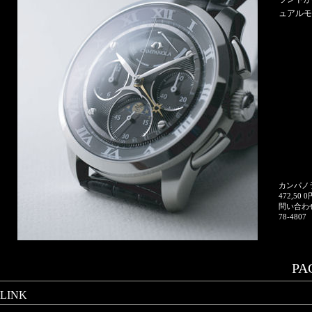
ュアル
カンパノ
472,5
問い合わ
78-4807
PAG
LINK