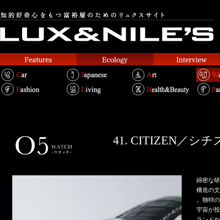
41. CITIZEN／シ
綿密な研
構造の文
。独特の
宇宙が投
ランドか