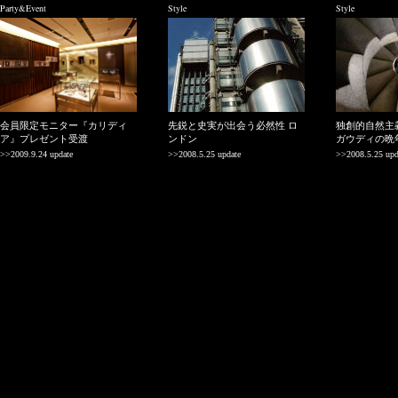
Party&Event
Style
Style
会員限定モニター『カリディ
先鋭と史実が出会う必然性 ロ
独創的自然主
ア』プレゼント受渡
ンドン
ガウディの晩
>>2009.9.24 update
>>2008.5.25 update
>>2008.5.25 upd