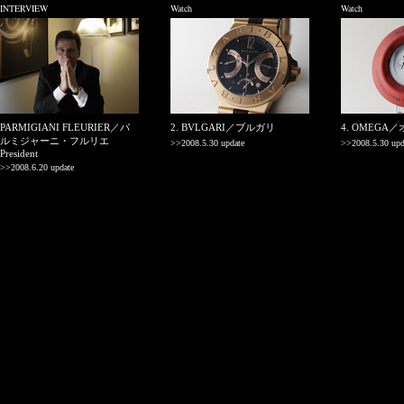
INTERVIEW
Watch
Watch
PARMIGIANI FLEURIER／パ
2. BVLGARI／ブルガリ
4. OMEGA
ルミジャーニ・フルリエ
>>2008.5.30 update
>>2008.5.30 upd
President
>>2008.6.20 update