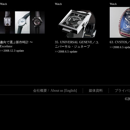
Watch
Watch
Watch
趣向で選ぶ新作時計 〜
35. UNIVERSAL GENEVE／ユ
63. CVSTO
Excelsior
ニバーサル・ジュネーブ
>>2008.6.5 upda
>>2008.12.3 update
>>2008.6.5 update
会社概要
/
About us [English]
媒体資料
プライバ
©2