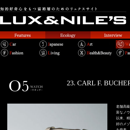
23. CARL F. BU
老舗高級
富なノウ
以来、精
好のメゾ
を発表。