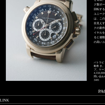
ク製ボー
回転する
ユニーク
は、この
目見えす
クの新作
イヤルを
ると連動
の高い
パトラビ 
動巻 き
プ。ケース
4,550
問い合わせ
3481
PAG
LINK