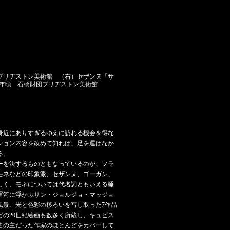
団ブリヂストン美術館 （右）セザンヌ「サ
06年頃 石橋財団ブリヂストン美術館
身近にありすぎるゆえに訪れる機会を得な
ション内容を改めて知れば、足を運ばなか
る。
ーを決するものともなっているのが、フラ
モネなどの印象派、セザンヌ、ゴーガン、
しく、モネについては代名詞ともいえる睡
運河に浮かぶサン・ジョルジョ・マッジョ
風景、光と色彩の移ろいを写し取った7作品
の20世紀絵画も数多く所蔵し、キュビス
史の主だった作家のほとんどをカバーして