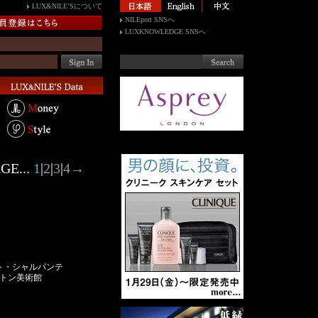
LUX&NILE’Sについて
NILEport SNSへ
LUXKNOWLEDGE SNSへ
GE...
1
|
2
|
3
|
4
→
ト・シャルパンテ
ストン美術館