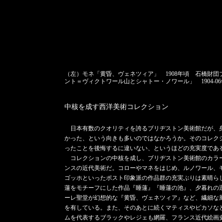
（左）モネ「黄昏、ヴェネツィア」 1908年頃 石橋財
ント＝ヴィクトワール山とシャトー・ノワール」 1904-
中核を成す西洋美術コレクション
日本有数のクオリティを誇るブリヂストン美術館だが、
かった、という向きも多いのではなかろうか。そのコレク
ったことを後悔するに違いない、というほどの充実度であ
コレクションの中核を成し、ブリヂストン美術館のカラ
ンスの近代美術だ。コローやマネをはじめ、ルノワール、
ゴッホといったポスト印象派の作品群の充実ぶりは素晴ら
蓮をモチーフにした作品『睡蓮』『睡蓮の池』、夕暮れの
ーレ聖堂が幻想的な『黄昏、ヴェネツィア』など、繊細な
を有している。また、そのあとに続くマティスやピカソなど
ムを代表するブラックやレジェも網羅、フランス近代絵画