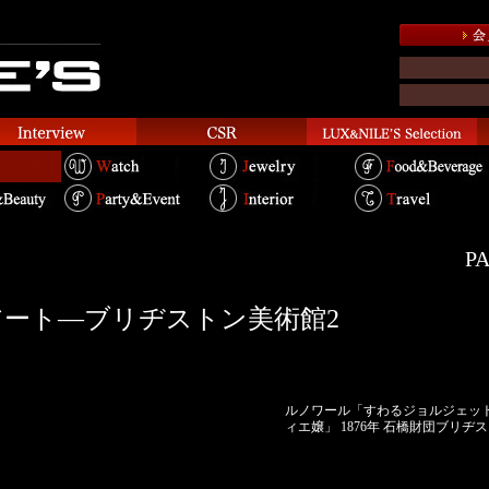
PA
アート—ブリヂストン美術館2
ルノワール「すわるジョルジェッ
ィエ嬢」 1876年 石橋財団ブリヂ