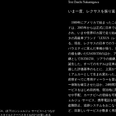
Text Daichi Nakamigawa
いま一度、レクサスを振り返
1989年にアメリカで始まった
ドは、2005年からは正式に日本
され、いまや世界65カ国で走り始
タの高級車ブランド「LEXUS（
る。現在、レクサスの日本でのラ
バラエティに富んだ車種が揃う。
の後を継いだGS430/350のほか
継としてIS350/250、ソアラの後継
誕生した。すべてのモデルは従来
越した評価基準のもとに、上質か
ミアムカーとして生まれ変わった。
府県すべてに専用ディーラーを置
ー体制を確立させたほか、24時間3
ービスをはじめ目的地、宿泊地に
せや手配、カーナビへの登録を可
ェルジュ･サービス、携帯電話を
盗難防止、追跡システムをおこなう「
ど、目新しいサービスが数多く用
S。(左下)コンシェルジュ･サービスへとつなが
ンスタイルとクーペスタイルの2つが楽しめる