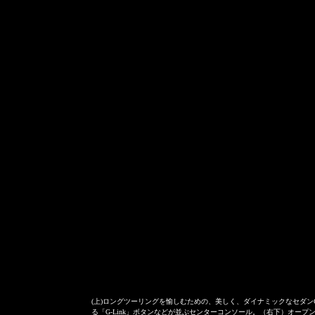
(上)ロングツーリングを愉しむための、美しく、ダイナミックなセダンG
る「G-Link」ボタンなどが並ぶセンターコンソール。（右下）オープ