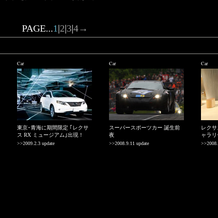
PAGE...
1
|
2
|
3
|
4
→
Car
Car
Car
東京･青海に期間限定 ｢レクサ
スーパースポーツカー 誕生前
レクサ
ス RX ミュージアム｣出現！
夜
ャラリ
>>2009.2.3 update
>>2008.9.11 update
>>2008.