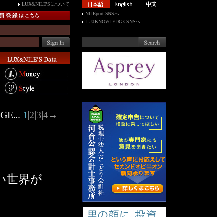
LUX&NILE’Sについて
NILEport SNSへ
LUXKNOWLEDGE SNSへ
GE...
1
|
2
|
3
|
4
→
い世界が