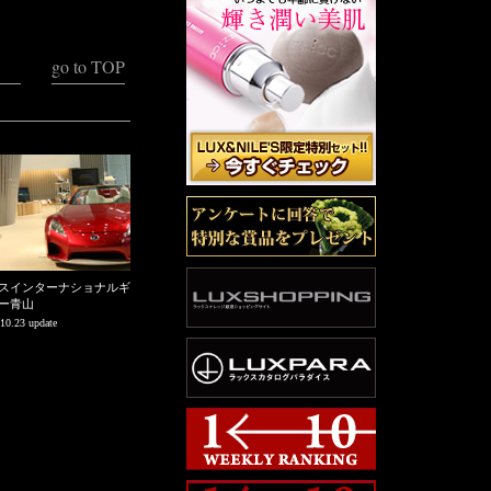
go to TOP
スインターナショナルギ
ー青山
10.23 update