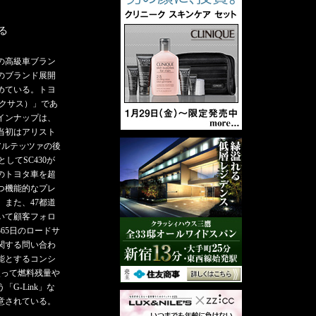
る
この高級車ブラン
でのブランド展開
めている。トヨ
レクサス）」であ
インナップは、
当初はアリスト
、アルテッツァの後
としてSC430が
のトヨタ車を超
つ機能的なプレ
また、47都道
いて顧客フォロ
65日のロードサ
関する問い合わ
能とするコンシ
使って燃料残量や
G-Link」な
意されている。