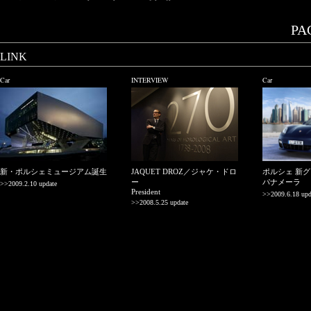
PAG
LINK
Car
INTERVIEW
Car
新・ポルシェミュージアム誕生
JAQUET DROZ／ジャケ・ドロ
ポルシェ 新
ー
パナメーラ
>>2009.2.10 update
President
>>2009.6.18 upd
>>2008.5.25 update