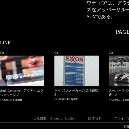
ウディQ7は、ア
スなアッパーサル
SUVである。
PAGE.
LINK
Car
Car
Car
Audi Exclusive アウディ エク
ドイツ3大メーカーの 環境路線
スーパースポ
3
スクルーシブ
夜 2
>>2008.6.12 update
>>2008.9.4 update
>>2008.9.11 upd
会社概要
/
About us [English]
媒体資料
プライバ
©2