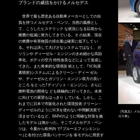
ブランドの威信をかけるメルセデス
世界で最も歴史ある自動車メーカーとしての自
負を持つメ ルセデス・ベンツ。当然の義務とし
て、こうしたヒステリック な状況になる以前から
燃費の低減に努力してきている。そ の結果、現在
の燃費や有害物質の排出量は確実に低下して い
る。それは決して大げさなシステムではなく、ガ
ソリンや ディーゼル・エンジンのきめ細かな高効
率化、ボディの空力 特性改良などによって達成し
てきた。また将来的な環境技 術として、｢SCR(尿
素噴射)システム｣によるクリーン・ディー ゼル
や、ディーゼルとガソリン・エンジン双方の良い
ところ をとった｢ディゾット・エンジン｣、さらに
燃料電池の開発な ども積極的に行ってきた。未来
に向けての展望もはっきり している。しかし、こ
れまでに日本で市販化された環境技術 クリーン・
ディーゼルのようにSCRを使わない中間解決策で
（写真左）メル
済ませているなど、BMWのように明確な対策を施
ガス車)。
したモデル は無かった。そこでメルセデス・ベン
ツは、今夏から欧州内 で｢ブルーエフィシエンシ
ー｣と名付けた環境パッケージを 各モデルに用意す