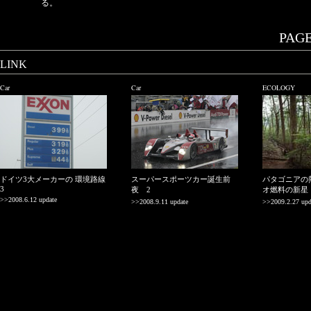
る。
PAGE.
LINK
Car
Car
ECOLOGY
ドイツ3大メーカーの 環境路線
スーパースポーツカー誕生前
パタゴニアの
3
夜 2
オ燃料の新星
>>2008.6.12 update
>>2008.9.11 update
>>2009.2.27 upd