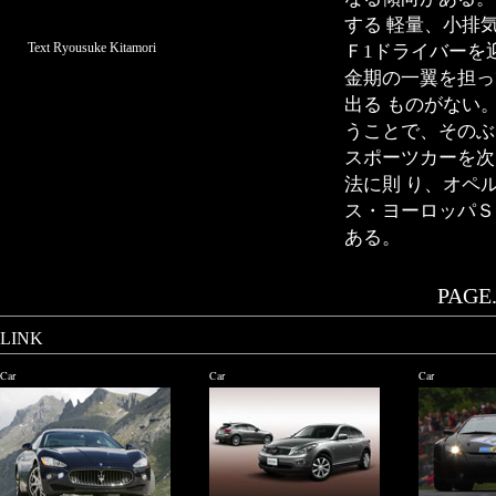
する 軽量、小排
Text Ryousuke Kitamori
Ｆ1ドライバーを
金期の一翼を担っ
出る ものがない
うことで、そのぶ
スポーツカーを次
法に則 り、オペ
ス・ヨーロッパＳ
ある。
PAGE.
LINK
Car
Car
Car