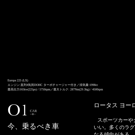
Europa 225 (LX)
エンジン:直列4気筒DOHC ターボチャージャー付き／排気量:1998cc
最高出力165kw(225ps) / 5750rpm／最大トルク: 287Nm(29.3kg) / 4500rpm
ロータス ヨーロ
スポーツカーや
今、乗るべき車
いい。多くのラグ
なる傾向がある。