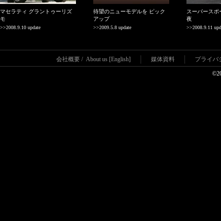
マセラティ グラントゥーリズ
待望のニューモデルを ピック
スーパースポ
モ
アップ
夜
>>2008.9.10 update
>>2009.5.8 update
>>2008.9.11 upd
会社概要
/
About us [English]
媒体資料
プライバ
©2