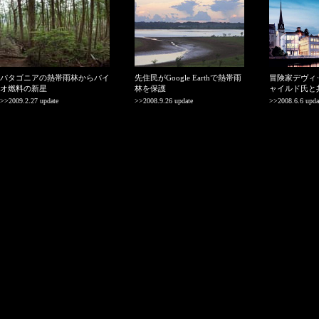
パタゴニアの熱帯雨林からバイ
先住民がGoogle Earthで熱帯雨
冒険家デヴィ
オ燃料の新星
林を保護
ャイルド氏と
>>2009.2.27 update
>>2008.9.26 update
>>2008.6.6 upda